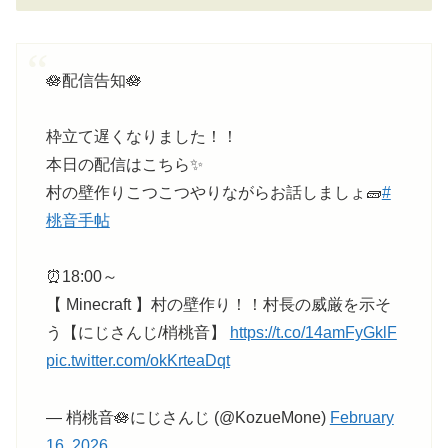
🪷配信告知🪷
枠立て遅くなりました！！
本日の配信はこちら✨
村の壁作りこつこつやりながらお話しましょ🧱
#
桃音手帖
⏰18:00～
【 Minecraft 】村の壁作り！！村長の威厳を示そ
う【にじさんじ/梢桃音】
https://t.co/14amFyGklF
pic.twitter.com/okKrteaDqt
— 梢桃音🪷にじさんじ (@KozueMone)
February
16, 2026