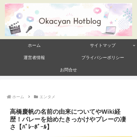
ホーム
サイトマップ
運営者情報
プライバシーポリシー
お問合せ
ホーム
エンタメ
高橋慶帆の名前の由来についてやWiki経
歴！バレーを始めたきっかけやプレーの凄
さ【ﾊﾞﾚｰﾎﾞｰﾙ】