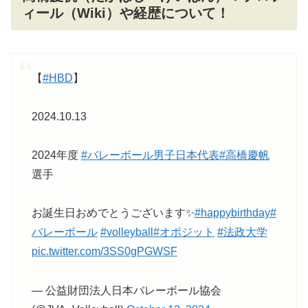
ィール（Wiki）や経歴について！
【
#HBD
】
2024.10.13
2024年度
#バレーボール男子日本代表
#高橋慶帆
選手
お誕生日おめでとうございます✨
#happybirthday
#
バレーボール
#volleyball
#オポジット
#法政大学
pic.twitter.com/3SS0gPGWSF
— 公益財団法人日本バレーボール協会