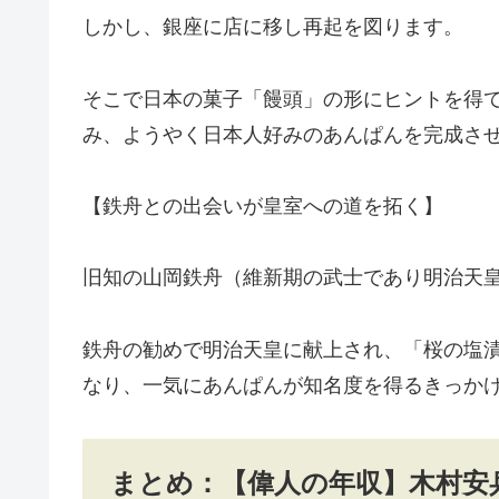
しかし、銀座に店に移し再起を図ります。
そこで日本の菓子「饅頭」の形にヒントを得
み、ようやく日本人好みのあんぱんを完成さ
【鉄舟との出会いが皇室への道を拓く】
旧知の山岡鉄舟（維新期の武士であり明治天
鉄舟の勧めで明治天皇に献上され、「桜の塩
なり、一気にあんぱんが知名度を得るきっか
まとめ：【偉人の年収】木村安兵衛