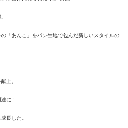
誤。
子の「あんこ」をパン生地で包んだ新しいスタイルの
を献上。
用達に！
へ成長した。