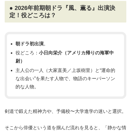
● 2026年前期朝ドラ『風、薫る』出演決
定！役どころは？
朝ドラ初出演
。
役どころ：
小日向栄介（アメリカ帰りの海軍中
尉）
主人公の一人（大家直美／上坂樹里）と“運命的
な出会い”を果たす人物で、物語のキーパーソン
的な人物。
剣道で鍛えた精神力や、予備校〜大学進学の迷いと選択。
そこから俳優という道を掴んだ流れを見ると、「静かな情