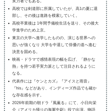
実力者でもある。
高校では剣道部に所属していたが、高1の夏に退
部し、その後は進路を模索していく。
高校卒業後は 1年間予備校生活を送り、その後大
学進学のため上京。
東京の大学へ進学したものの、演じる世界への
思いが強くなり 大学を中退して俳優の道へ進む
決意を固める。
映画・ドラマで感情表現の幅を広げ、「静かな
熱」を持つ若手実力派として注目されるように
なる。
代表作には『ケンとカズ』『アイスと雨音』
『his』などがあり、インディーズ作品でも確か
な存在感を示す。
2026年前期の朝ドラ『風薫る』にて、小日向栄
介（アメリカ帰りの海軍中尉）役で出演。物語