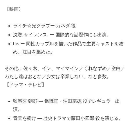
【映画】
ライチ☆光クラブー カネダ 役
沈黙‑サイレンス‑ ー 国際的な話題作にも出演。
his ー 同性カップルを描いた作品で主要キャストを務
め、注目を集めた。
その他：佐々木、イン、マイマイン／くれなずめ／空白／
わたし達はおとな／少女は卒業しない、など多数。
【ドラマ・テレビ】
監察医 朝顔 — 鑑識官・沖田宗徳 役でレギュラー出
演。
青天を衝け — 歴史ドラマで藤田小四郎 役を演じる。