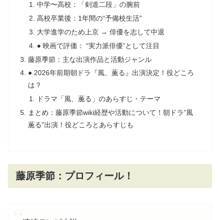
中学〜高校：「剣道二段」の腕前
高校卒業後：1年間の“予備校生活”
大学進学のため上京 → 俳優を志して中退
● 映画で評価： “実力派俳優”として注目
藤原季節：主な出演作品と活動ジャンル
● 2026年前期朝ドラ『風、薫る』出演決定！役どころ
は？
ドラマ「風、薫る」のあらすじ・テーマ
まとめ：藤原季節wiki経歴や活動について！朝ドラ”風
薫る”出演！役どころとあらすじも
藤原季節：プロフィール！