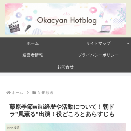
ホーム
サイトマップ
運営者情報
プライバシーポリシー
お問合せ
ホーム
NHK放送
藤原季節wiki経歴や活動について！朝ド
ラ”風薫る”出演！役どころとあらすじも
NHK放送