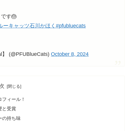
です🎂
ブルーキャッツ石川かほく
#pfubluecats
 (@PFUBlueCats)
October 8, 2024
次
ロフィール！
歴と受賞
ーの持ち味